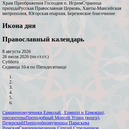
Храм Преображения Господня п. Игрим
Страница
прихода
Русская Православная Церковь, Ханты-Мансийская
митрополия, Югорская епархия, Березовское благочиние
Икона дня
Православный календарь
8 августа 2026
26 июля 2026 (по ст.ст.)
Суббота
Седмица 10-я по Пятидесятнице
Священномученики Ермолай , Ермипп и Ермократ,
пресвитеры
Преподобный Моисей Угрин (венгр),
Печерский
Преподобномученица Параскева
Римская
Священномученик Сергий Стрельников,