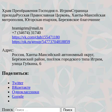
Храм Преображения Господня п. Игрим
Страница
прихода
Русская Православная Церковь, Ханты-Мансийская
митрополия, Югорская епархия, Березовское благочиние
hramigrim@mail.ru
+7 (34674) 31740
https://vk.com/club155471180
https://ok.ru/group/54773704818859
Адрес:
Россия, Ханты-Мансийский автономный округ,
Берёзовский район, посёлок городского типа Игрим,
улица Губкина, 6
Поделиться:
Twitter
ВКонтакте
Одноклассники
Google
Поиск