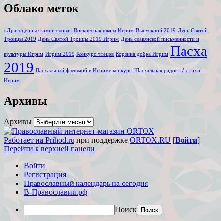
Облако меток
«Драгоценные камни слова»
Воскресная школа Игрим
Выпускной 2019
День Святой
Троицы 2019
День Святой Троицы 2019 Игрим
День славянской письменности и
Пасха
культуры Игрим
Игрим 2019
Конкурс чтецов
Корзина добра Игрим
2019
Пасхальный флешмоб в Игриме
конкурс "Пасхальная радость"
стихи
Игрим
Архивы
Архивы
Работает на Prihod.ru
при поддержке
ORTOX.RU
[
Войти
]
Перейти к верхней панели
Войти
Регистрация
Православный календарь на сегодня
В-Православии.рф
Поиск