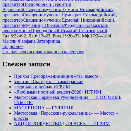
пресвитер
Преподобный Геронтий
Афонский
Священномученик Ермипп Никомидийский,
пресвитер
Священномученик Ермократ Никомидийский,
пресвитер
Священномученик Ермолай Никомидийский,
пресвитер
Мученица Ореозила
Феодосий Кавказский,
иеросхимонах
Преподобный Исаакий Святогорский
Гал.5:22-6:2, Лк.6:17–23, Рим.15:30–33, Мф.17:24–18:4
Мысли Феофана Затворника
подробнее
Полная версия православного календаря
Свежие записи
Приход Преображение акция «Мы вместе».
занятия «Скатерть — самобранка»
«Зернышки добра» ИГРИМ
«Любимый постный рецепт-2020» ИГРИМ
Мастерская Параскева Рукодельница — ИТОГОВЫЕ
РАБОТЫ
МАСЛЕНИЦА — ГУЛЯНИЯ
Мастерская «Параскева-рукодельница» — Мастер –
классы
АКЦИЯ РОЖДЕСТВО ДЛЯ ВСЕХ — ИГРИМ