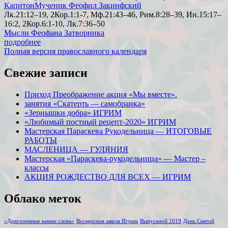
Капитон
Мученик Феофил Закинфский
Лк.21:12–19, 2Кор.1:1-7, Мф.21:43–46, Рим.8:28–39, Ин.15:17–
16:2, 2Кор.6:1-10, Лк.7:36–50
Мысли Феофана Затворника
подробнее
Полная версия православного календаря
Свежие записи
Приход Преображение акция «Мы вместе».
занятия «Скатерть — самобранка»
«Зернышки добра» ИГРИМ
«Любимый постный рецепт-2020» ИГРИМ
Мастерская Параскева Рукодельница — ИТОГОВЫЕ
РАБОТЫ
МАСЛЕНИЦА — ГУЛЯНИЯ
Мастерская «Параскева-рукодельница» — Мастер –
классы
АКЦИЯ РОЖДЕСТВО ДЛЯ ВСЕХ — ИГРИМ
Облако меток
«Драгоценные камни слова»
Воскресная школа Игрим
Выпускной 2019
День Святой