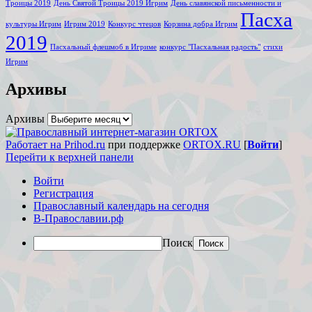
Троицы 2019
День Святой Троицы 2019 Игрим
День славянской письменности и
Пасха
культуры Игрим
Игрим 2019
Конкурс чтецов
Корзина добра Игрим
2019
Пасхальный флешмоб в Игриме
конкурс "Пасхальная радость"
стихи
Игрим
Архивы
Архивы
Работает на Prihod.ru
при поддержке
ORTOX.RU
[
Войти
]
Перейти к верхней панели
Войти
Регистрация
Православный календарь на сегодня
В-Православии.рф
Поиск