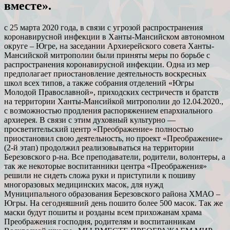
вместе».
с 25 марта 2020 года, в связи с угрозой распространения
коронавирусной инфекции в Ханты-Мансийском автономном
округе – Югре, на заседании Архиерейского совета Ханты‐
Мансийской митрополии были приняты меры по борьбе с
распространения коронавирусной инфекции. Одна из мер
предполагает приостановление деятельность воскресных
школ всех типов, а также собрания отделений «Югры
Молодой Православной», приходских сестричеств и братств
на территории Ханты-Мансийкой митрополии до 12.04.2020.,
с возможностью продления распоряжением епархиального
архиерея. В связи с этим духовный культурно —
просветительский центр «Преображение» полностью
приостановил свою деятельность, но проект «Преображение»
(2-й этап) продолжил реализовываться на территории
Березовского р-на. Все преподаватели, родители, волонтеры, а
так же некоторые воспитанники центра «Преображения»
решили не сидеть сложа руки и приступили к пошиву
многоразовых медицинских масок, для нужд
Муниципального образования Березовского района ХМАО –
Югры. На сегодняшний день пошито более 500 масок. Так же
маски будут пошиты и розданы всем прихожанам храма
Преображения господня, родителям и воспитанникам