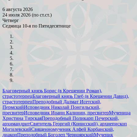
6 августа 2026
24 июля 2026 (по ст.ст.)
Четверг
Седмица 10-я по Пятидесятнице
Благоверный князь Борис (в Крещении Роман),
страстотерпец
Благоверный князь Глеб (в Крещении Давид),
страстотерпец
Преподобный Далмат Исетский,
Пермский
Исповедник Николай Понгильский,
пресвитер
Исповедник Иоанн Калинин, пресвитер
Мученица
Христина Тирская
Преподобный Поликарп Печерский,
архимандрит
Святитель Георгий (Конисский), архиепископ
Могилевский
Священномученик Алфей Корбанский,
диакон
Преподобный Боголеп Черноярский
Мученик