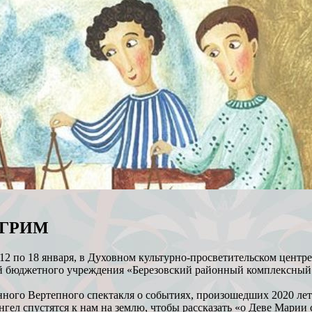
ИГРИМ
января, в Духовном культурно-просветительском центре «П
ей бюджетного учреждения «Березовский районный комплексный
ного Вертепного спектакля о событиях, произошедших 2020 лет 
гел спустятся к нам на землю, чтобы рассказать «о Деве Марии 