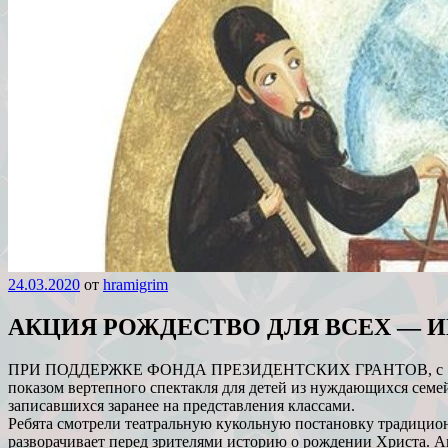
24.03.2020
от
hramigrim
АКЦИЯ РОЖДЕСТВО ДЛЯ ВСЕХ — 
ПРИ ПОДДЕРЖКЕ ФОНДА ПРЕЗИДЕНТСКИХ ГРАНТОВ, с 12 по 18 
показом вертепного спектакля для детей из нуждающихся сем
записавшихся заранее на представления классами.
Ребята смотрели театральную кукольную постановку традицион
разворачивает перед зрителями историю о рождении Христа. Ан