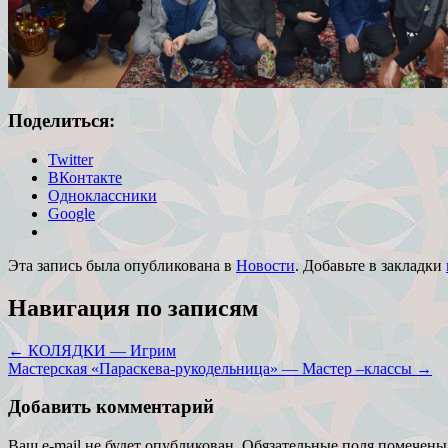
Поделиться:
Twitter
ВКонтакте
Одноклассники
Google
Эта запись была опубликована в
Новости
. Добавьте в закладки
Навигация по записям
←
КОЛЯДКИ — Игрим
Мастерская «Параскева-рукодельница» — Мастер –классы
→
Добавить комментарий
Ваш e-mail не будет опубликован.
Обязательные поля помечен