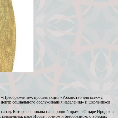
реображение», прошла акция «Рождество для всех» с
 центр социального обслуживания населения» и школьников,
назад. Которая основана на народной драме «О царе Ироде» и
с младенцем, царе Ироде грозном и безобразном, о волхвах