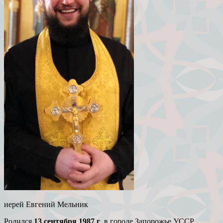
иерей Евгений Мельник
Родился
13 сентября 1987
г
. в городе Запорожье УССР.