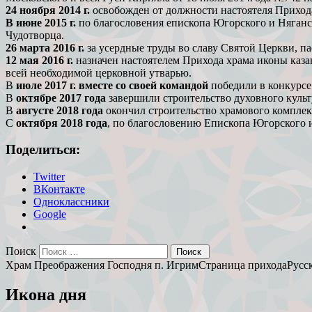
24 ноября 2014 г.
освобожден от должности настоятеля Приход
В июне 2015 г.
по благословения епископа Югорского и Няганско
Чудотворца.
26 марта 2016 г.
за усердные труды во славу Святой Церкви, п
12 мая 2016 г.
назначен настоятелем Прихода храма иконы каза
всей необходимой церковной утварью.
В
июле 2017 г. вместе со своей командой
победили в конкурсе
В
октябре 2017 года
завершили строительство духовного культ
В
августе 2018 года
окончил строительство храмового комплекса
С
октября 2018 года
, по благословению Епископа Югорского и
Поделиться:
Twitter
ВКонтакте
Одноклассники
Google
Поиск
Храм Преображения Господня п. Игрим
Страница прихода
Русс
Икона дня