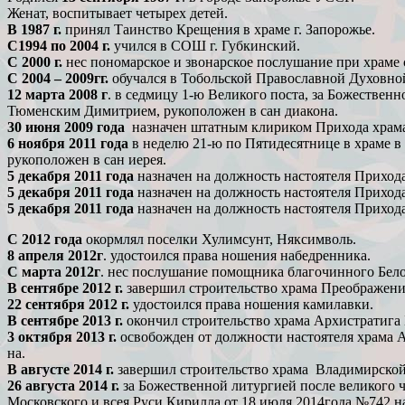
Женат, воспитывает четырех детей.
В 1987 г.
принял Таинство Крещения в храме г. Запорожье.
С1994 по 2004 г.
учился в СОШ г. Губкинский.
С 2000 г.
нес пономарское и звонарское послушание при храме с
С 2004 – 2009гг.
обучался в Тобольской Православной Духовно
12 марта 2008 г
. в седмицу 1-ю Великого поста, за Божестве
Тюменским Димитрием, рукоположен в сан диакона.
30 июня 2009 года
назначен штатным клириком Прихода храма в
6 ноября 2011 года
в неделю 21-ю по Пятидесятнице в храме 
рукоположен в сан иерея.
5 декабря 2011 года
назначен на должность настоятеля Прихода
5 декабря 2011 года
назначен на должность настоятеля Приход
5 декабря 2011 года
назначен на должность настоятеля Прихода
С 2012 года
окормлял поселки Хулимсунт, Няксимволь.
8 апреля 2012г
. удостоился права ношения набедренника.
С марта 2012г
. нес послушание помощника благочинного Белоя
В сентябре 2012
г.
завершил строительство храма Преображени
22 сентября 2012 г.
удостоился права ношения камилавки.
В сентябре 2013 г.
окончил строительство храма Архистратига 
3 октября 2013 г.
освобожден от должности настоятеля храма А
на.
В августе 2014 г.
завершил строительство храма Владимирской
26 августа 2014 г.
за Божественной литургией после великого 
Московского и всея Руси Кирилла от 18 июля 2014года №742 