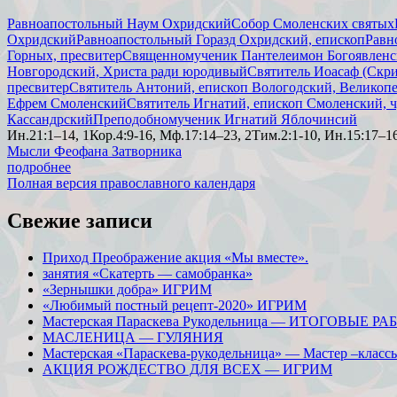
Равноапостольный Наум Охридский
Собор Смоленских святых
Охридский
Равноапостольный Горазд Охридский, епископ
Равн
Горных, пресвитер
Священномученик Пантелеимон Богоявленск
Новгородский, Христа ради юродивый
Святитель Иоасаф (Скр
пресвитер
Святитель Антоний, епископ Вологодский, Великоп
Ефрем Смоленский
Святитель Игнатий, епископ Смоленский, 
Кассандрский
Преподобномученик Игнатий Яблочинсий
Ин.21:1–14, 1Кор.4:9-16, Мф.17:14–23, 2Тим.2:1-10, Ин.15:17–1
Мысли Феофана Затворника
подробнее
Полная версия православного календаря
Свежие записи
Приход Преображение акция «Мы вместе».
занятия «Скатерть — самобранка»
«Зернышки добра» ИГРИМ
«Любимый постный рецепт-2020» ИГРИМ
Мастерская Параскева Рукодельница — ИТОГОВЫЕ Р
МАСЛЕНИЦА — ГУЛЯНИЯ
Мастерская «Параскева-рукодельница» — Мастер –класс
АКЦИЯ РОЖДЕСТВО ДЛЯ ВСЕХ — ИГРИМ