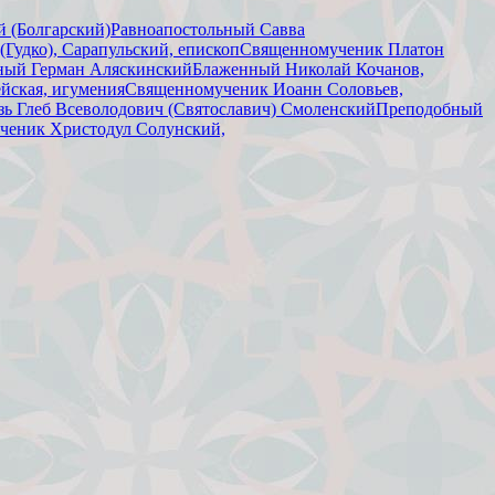
 (Болгарский)
Равноапостольный Савва
Гудко), Сарапульский, епископ
Священномученик Платон
ный Герман Аляскинский
Блаженный Николай Кочанов,
йская, игумения
Священномученик Иоанн Соловьев,
зь Глеб Всеволодович (Святославич) Смоленский
Преподобный
ченик Христодул Солунский,