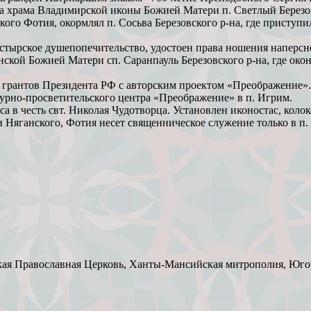
а храма Владимирской иконы Божией Матери п. Светлый Березов
го Фотия, окормлял п. Сосьва Березовского р-на, где приступил
астырское душепопечительство, удостоен права ношения наперсно
нской Божией Матери сп. Саранпауль Березовского р-на, где око
 грантов Президента РФ с авторским проектом «Преображение».
урно-просветительского центра «Преображение» в п. Игрим.
 в честь свт. Николая Чудотворца. Установлен иконостас, колок
 Няганского, Фотия несет священническое служение только в п. 
кая Православная Церковь, Ханты-Мансийская митрополия, Югор