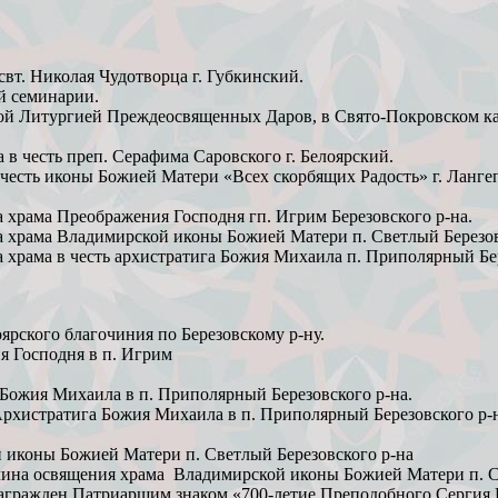
вт. Николая Чудотворца г. Губкинский.
й семинарии.
нной Литургией Преждеосвященных Даров, в Свято-Покровском ка
 честь преп. Серафима Саровского г. Белоярский.
в честь иконы Божией Матери «Всех скорбящих Радость» г. Лан
 храма Преображения Господня гп. Игрим Березовского р-на.
а храма Владимирской иконы Божией Матери п. Светлый Березов
 храма в честь архистратига Божия Михаила п. Приполярный Бе
рского благочиния по Березовскому р-ну.
я Господня в п. Игрим
Божия Михаила в п. Приполярный Березовского р-на.
рхистратига Божия Михаила в п. Приполярный Березовского р-н
 иконы Божией Матери п. Светлый Березовского р-на
чина освящения храма Владимирской иконы Божией Матери п. С
награжден Патриаршим знаком «700-летие Преподобного Сергия 