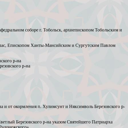
федральном соборе г. Тобольск, архиепископом Тобольским и
гепас, Епископом Ханты-Мансийским и Сургутским Павлом
ского р-на
резовского р-на
а и от окормления п. Хулимсунт и Няксимволь Березовского р-
ветлый Березовского р-на указом Святейшего Патриарха
Радонежского».