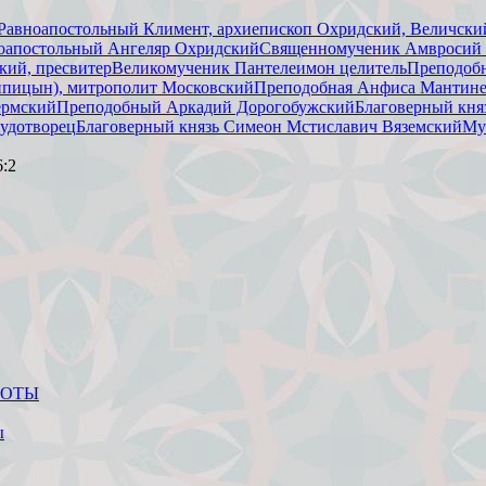
Равноапостольный Климент, архиепископ Охридский, Величский
оапостольный Ангеляр Охридский
Священномученик Амвросий (
ий, пресвитер
Великомученик Пантелеимон целитель
Преподоб
ипицын), митрополит Московский
Преподобная Анфиса Мантине
ермский
Преподобный Аркадий Дорогобужский
Благоверный кня
чудотворец
Благоверный князь Симеон Мстиславич Вяземский
Му
6:2
АБОТЫ
ы